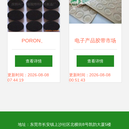
PORON、
电子产品胶带市场
C4305、CR、EVA
乱象调查 警惕标新
查看详情
查看详情
电子产品胶带 多元
立异的搜索词陷阱
更新时间：2026-08-08
更新时间：2026-08-08
07:44:19
00:51:43
材料在现代电子制
造中的应用
地址：东莞市长安镇上沙社区北横街8号凯韵大厦5楼